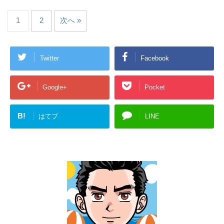
1
2
次へ »
Twitter
Facebook
Google+
Pocket
B!
はてブ
LINE